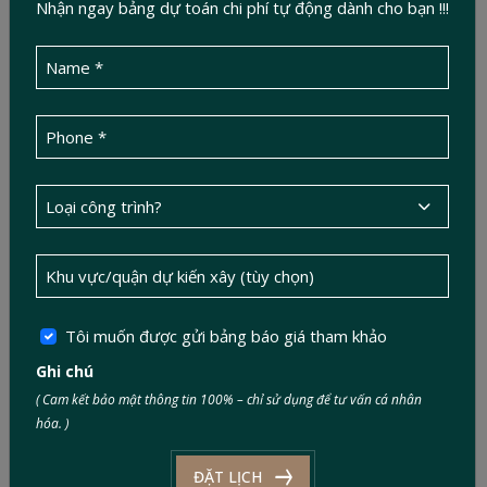
Nhận ngay bảng dự toán chi phí tự động dành cho bạn !!!
4.3 Khó dự trù chi phí dài hạn
Khi chưa có hồ sơ thiết kế và dự toán chi tiết, việc ước lượng
chi phí chỉ mang tính tương đối, rất dễ sai lệch khi thị trường
biến động.
5. Giải pháp hạn chế phát sinh chi phí do biến
động vật liệu xây dựng
Tôi muốn được gửi bảng báo giá tham khảo
Ghi chú
( Cam kết bảo mật thông tin 100% – chỉ sử dụng để tư vấn cá nhân
hóa. )
ĐẶT LỊCH