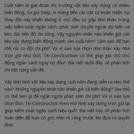
liệu?
Cuối năm là giai đoạn thị trường vật liệu xây dựng có nhiều
4.1 Thiếu thông tin thị trường cập nhật
biến động, từ giá thép, xi măng đến các vật tư hoàn thiện. Sự
thay đổi này khiến không ít chủ đầu tư gặp khó khăn trong
4.2 Không có lợi thế mua số lượng lớn
việc kiểm soát ngân sách, phát sinh chi phí ngoài dự kiến và
4.3 Khó dự trù chi phí dài hạn
kéo dài tiến độ thi công. Vậy nguyên nhân nào khiến giá vật
5. Giải pháp hạn chế phát sinh chi phí do biến động vật
liệu xây dựng biến động mạnh vào cuối năm? Làm sao để hạn
liệu xây dựng
chế rủi ro đội chi phí? Và vì sao lựa chọn nhà thầu xây nhà
5.1 Chuẩn bị hồ sơ thiết kế và dự toán chi tiết từ
trọn gói như Đức Tín Construction có thể giúp gia chủ chủ
sớm
động ngân sách ngay từ đầu? Bài viết dưới đây sẽ phân tích
5.2 Lựa chọn thời điểm ký hợp đồng phù hợp
chi tiết từng vấn đề.
5.3 Ưu tiên mô hình xây dựng trọn gói
6. Xây nhà trọn gói cùng Đức Tín – giải pháp kiểm soát
Vậy tình hình vật liệu xây dựng cuối năm đang diễn ra như thế
ngân sách hiệu quả
nào? Những nguyên nhân nào khiến giá cả biến động? Gia chủ
có thể làm gì để ngăn ngừa phát sinh chi phí? Và vì sao lựa
chọn Đức Tín Construction theo mô hình xây dựng trọn gói lại
giúp kiểm soát ngân sách hiệu quả? Bài viết này sẽ phân tích
toàn diện để bạn có góc nhìn rõ ràng trước khi đưa ra quyết
định.