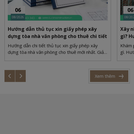
06
06
08/2026
08/20
Hướng dẫn thủ tục xin giấy phép xây
Xây n
dựng tòa nhà văn phòng cho thuê chi tiết
gì? H
Hướng dẫn chi tiết thủ tục xin giấy phép xây
Khám p
dựng tòa nhà văn phòng cho thuê mới nhất. Giải
gì. Hư
quyết bài toán quy hoạch, PCCC và bãi đỗ xe
xi măn
cùng Duc Tin Construction.
cùng Đ
Xem thêm