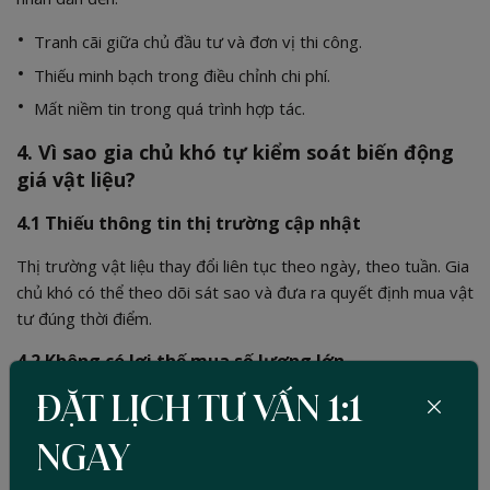
Tranh cãi giữa chủ đầu tư và đơn vị thi công.
Thiếu minh bạch trong điều chỉnh chi phí.
Mất niềm tin trong quá trình hợp tác.
4. Vì sao gia chủ khó tự kiểm soát biến động
giá vật liệu?
4.1 Thiếu thông tin thị trường cập nhật
Thị trường vật liệu thay đổi liên tục theo ngày, theo tuần. Gia
chủ khó có thể theo dõi sát sao và đưa ra quyết định mua vật
tư đúng thời điểm.
4.2 Không có lợi thế mua số lượng lớn
Giá vật liệu thường phụ thuộc nhiều vào khối lượng đặt hàng.
ĐẶT LỊCH TƯ VẤN 1:1
Gia chủ mua lẻ khó có được mức giá tốt như các nhà thầu có
NGAY
hệ thống cung ứng ổn định.