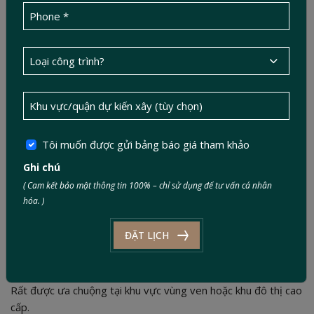
Tôi muốn được gửi bảng báo giá tham khảo
Ghi chú
( Cam kết bảo mật thông tin 100% – chỉ sử dụng để tư vấn cá nhân
Hồ bơi
hóa. )
Sân vườn lớn
ĐẶT LỊCH
Ánh sáng và gió tự nhiên
Không gian thư giãn riêng tư
Rất được ưa chuộng tại khu vực vùng ven hoặc khu đô thị cao
cấp.