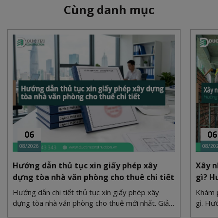
Cùng danh mục
06
06
08/2026
08/20
Hướng dẫn thủ tục xin giấy phép xây
Xây n
dựng tòa nhà văn phòng cho thuê chi tiết
gì? H
Hướng dẫn chi tiết thủ tục xin giấy phép xây
Khám p
dựng tòa nhà văn phòng cho thuê mới nhất. Giải
gì. Hư
quyết bài toán quy hoạch, PCCC và bãi đỗ xe
xi măn