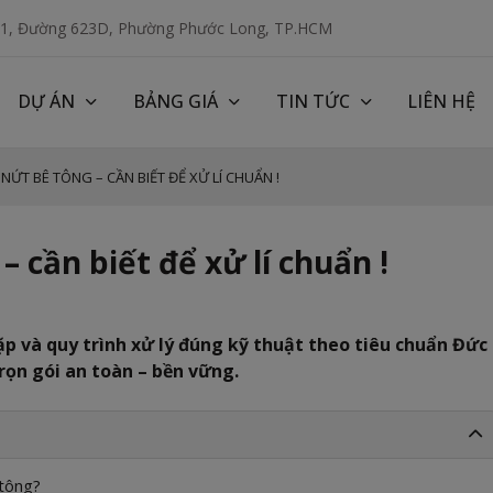
 1, Đường 623D, Phường Phước Long, TP.HCM
DỰ ÁN
BẢNG GIÁ
TIN TỨC
LIÊN HỆ
 NỨT BÊ TÔNG – CẦN BIẾT ĐỂ XỬ LÍ CHUẨN !
– cần biết để xử lí chuẩn !
ặp và quy trình xử lý đúng kỹ thuật theo tiêu chuẩn Đức
rọn gói an toàn – bền vững.
 tông?