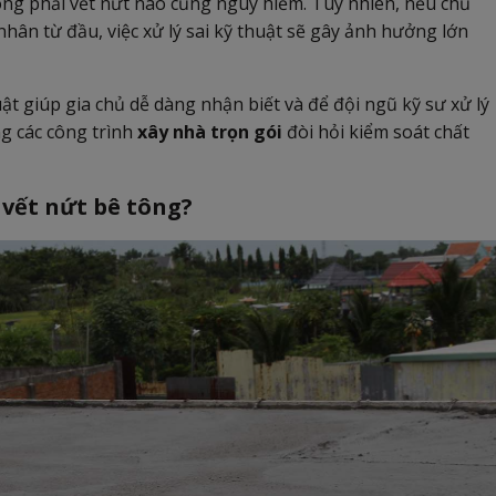
hông phải vết nứt nào cũng nguy hiểm. Tuy nhiên, nếu chủ
ân từ đầu, việc xử lý sai kỹ thuật sẽ gây ảnh hưởng lớn
ật giúp gia chủ dễ dàng nhận biết và để đội ngũ kỹ sư xử lý
g các công trình
xây nhà trọn gói
đòi hỏi kiểm soát chất
i vết nứt bê tông?