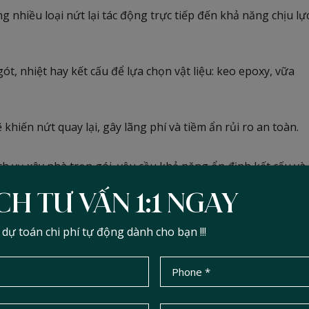
 nhiều loại nứt lại tác động trực tiếp đến khả năng chịu lự
ót, nhiệt hay kết cấu để lựa chọn vật liệu: keo epoxy, vữa
khiến nứt quay lại, gây lãng phí và tiềm ẩn rủi ro an toàn.
ch vụ xây nhà trọn gói, yêu cầu khả năng ổn định kết cấu và
nứt bảo đảm công trình vận hành ổn định sau khi bàn giao.
CH TƯ VẤN 1:1 NGAY
ến – kỹ sư phải nhận diện đúng
ự toán chi phí tự động dành cho bạn !!!