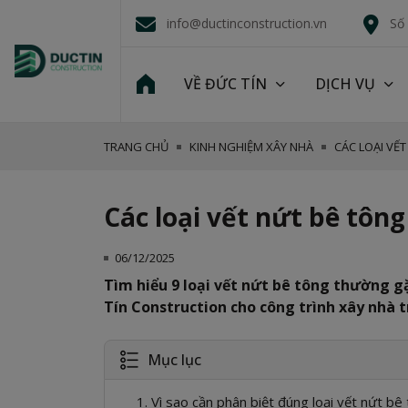
info@ductinconstruction.vn
Số
VỀ ĐỨC TÍN
DỊCH VỤ
TRANG CHỦ
KINH NGHIỆM XÂY NHÀ
CÁC LOẠI VẾT
Các loại vết nứt bê tông 
06/12/2025
Tìm hiểu 9 loại vết nứt bê tông thường g
Tín Construction cho công trình xây nhà t
Mục lục
1. Vì sao cần phân biệt đúng loại vết nứt bê