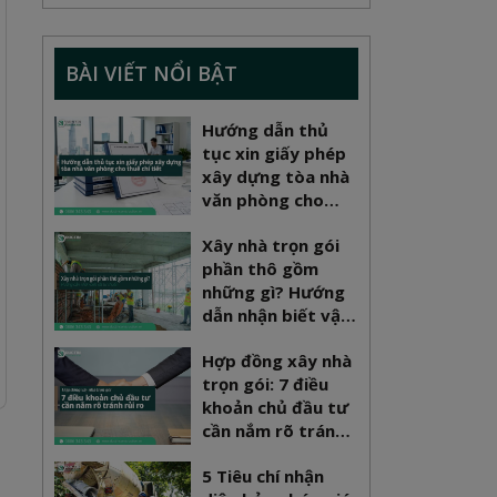
BÀI VIẾT NỔI BẬT
Hướng dẫn thủ
tục xin giấy phép
xây dựng tòa nhà
văn phòng cho
thuê chi tiết
Xây nhà trọn gói
phần thô gồm
những gì? Hướng
dẫn nhận biết vật
tư chuẩn
Hợp đồng xây nhà
trọn gói: 7 điều
khoản chủ đầu tư
cần nắm rõ tránh
rủi ro
5 Tiêu chí nhận