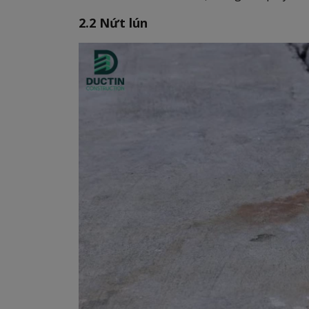
2.2 Nứt lún