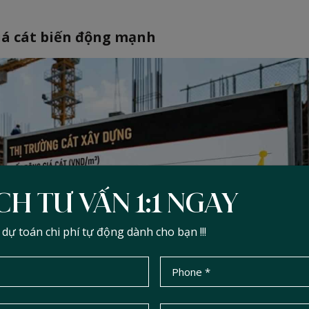
giá cát biến động mạnh
CH TƯ VẤN 1:1 NGAY
ự toán chi phí tự động dành cho bạn !!!