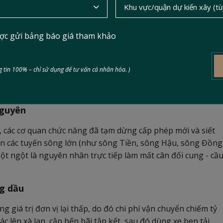
ợc gửi bảng báo giá tham khảo
 tin 100% – chỉ sử dụng để tư vấn cá nhân hóa. )
p được sản xuất tại nhà máy, cát là tài nguyên thiên nhiên
 môn, sự biến động giá cả xuất phát từ 3 yếu tố chính:
nguyên
, các cơ quan chức năng đã tạm dừng cấp phép mới và siết
rên các tuyến sông lớn (như sông Tiền, sông Hậu, sông Đồng
ột ngột là nguyên nhân trực tiếp làm mất cân đối cung - cầu
ng dầu
 giá trị đơn vị lại thấp, do đó chi phí vận chuyển chiếm tỷ
ác lên xà lan, cập bến bãi tập kết, sau đó dùng xe ben tải