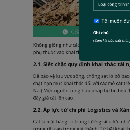
Tôi muốn đư
Ghi chú
( Cam kết bảo mật thông
Không giống như các loại vật liệu công nghiệ
phụ thuộc vào khai thác. Dưới góc độ chuyên
2.1. Siết chặt quy định khai thác tài 
Để bảo vệ lưu vực sông, chống sạt lở bờ bao
chặt hạn mức khai thác đối với các mỏ cát t
Nai). Việc nguồn cung hợp pháp bị thu hẹp đ
đẩy giá cát lên cao.
2.2. Áp lực từ chi phí Logistics và Xă
Cát là mặt hàng có trọng lượng siêu lớn nhưng
trọng rất cao trong giá thành. Từ bãi khai th