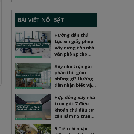
BÀI VIẾT NỔI BẬT
Hướng dẫn thủ
tục xin giấy phép
xây dựng tòa nhà
văn phòng cho
thuê chi tiết
Xây nhà trọn gói
phần thô gồm
những gì? Hướng
dẫn nhận biết vật
tư chuẩn
Hợp đồng xây nhà
trọn gói: 7 điều
khoản chủ đầu tư
cần nắm rõ tránh
rủi ro
5 Tiêu chí nhận