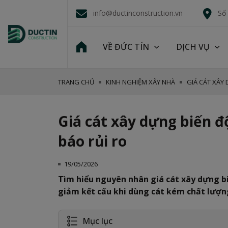
info@ductinconstruction.vn
Số
VỀ ĐỨC TÍN
DỊCH VỤ
TRANG CHỦ
KINH NGHIỆM XÂY NHÀ
GIÁ CÁT XÂY
Giá cát xây dựng biến 
báo rủi ro
19/05/2026
Tìm hiểu nguyên nhân giá cát xây dựng bi
giảm kết cấu khi dùng cát kém chất lượng
Mục lục