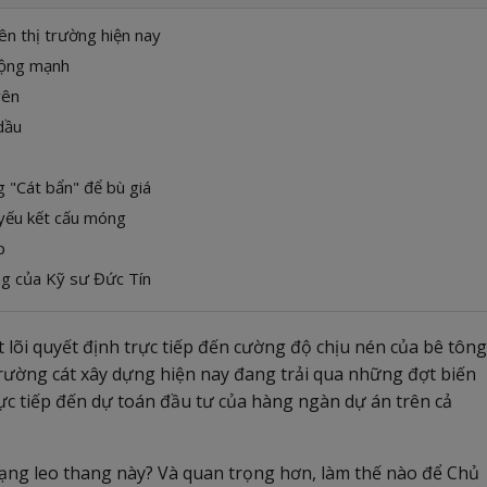
ên thị trường hiện nay
 động mạnh
yên
 dầu
g "Cát bẩn" để bù giá
 yếu kết cấu móng
p
ông của Kỹ sư Đức Tín
ốt lõi quyết định trực tiếp đến cường độ chịu nén của bê tông
trường cát xây dựng hiện nay đang trải qua những đợt biến
ực tiếp đến dự toán đầu tư của hàng ngàn dự án trên cả
ạng leo thang này? Và quan trọng hơn, làm thế nào để Chủ