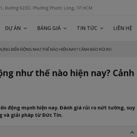
 1, Đường 623D, Phường Phước Long, TP.HCM
DỰ ÁN
BẢNG GIÁ
TIN TỨC
LIÊN HỆ
 DỰNG BIẾN ĐỘNG NHƯ THẾ NÀO HIỆN NAY? CẢNH BÁO RỦI RO
động như thế nào hiện nay? Cảnh
ến động mạnh hiện nay. Đánh giá rủi ro nứt tường, suy
 và giải pháp từ Đức Tín.