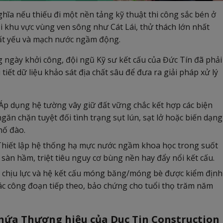
hĩa nếu thiếu đi một nền tảng kỹ thuật thi công sắc bén ở
ại khu vực vùng ven sông như Cát Lái, thử thách lớn nhất
đất yếu và mạch nước ngầm động.
g ngày khởi công, đội ngũ Kỹ sư kết cấu của Đức Tín đã phải
 tiết dữ liệu khảo sát địa chất sâu để đưa ra giải pháp xử lý
Áp dụng hệ tường vây giữ đất vững chắc kết hợp các biện
n chặn tuyệt đối tình trạng sụt lún, sạt lở hoặc biến dạng
hố đào.
hiết lập hệ thống hạ mực nước ngầm khoa học trong suốt
sàn hầm, triệt tiêu nguy cơ bùng nền hay đẩy nổi kết cấu.
 chịu lực và hệ kết cấu móng băng/móng bè được kiểm định
 các công đoạn tiếp theo, bảo chứng cho tuổi thọ trăm năm
ời hứa Thương hiệu của Duc Tin Construction