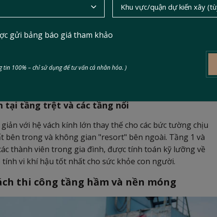
in Construction
đã đề xuất quy hoạch Ken House với cấu
1 tầng trệt và 2 tầng nổi.
ợc gửi bảng báo giá tham khảo
h hoạt
 của Ken House được tích hợp các phòng kỹ thuật trung tâm
 tin 100% – chỉ sử dụng để tư vấn cá nhân hóa. )
 tiện ích. Việc giấu các hạng mục phụ trợ xuống lòng đất
trệt cho cảnh quan sân vườn và bể bơi thư giãn.
 tại tầng trệt và các tầng nổi
 giản với hệ vách kính lớn thay thế cho các bức tường chịu
ất bên trong và không gian "resort" bên ngoài. Tầng 1 và
các thành viên trong gia đình, được tính toán kỹ lưỡng về
ính vi khí hậu tốt nhất cho sức khỏe con người.
thách thi công tầng hầm và nền móng