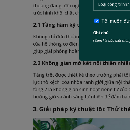
thoáng đãng, đội ngũ Kiến trúc sư của
Duc T
trúc hình khối chặt chẽ:
Quy mô 1 tầng hầm, 
Tôi muốn đư
2.1 Tầng hầm kỹ thuật và giải trí lin
Ghi chú
Không chỉ đơn thuần là nơi để xe, tầng hầm
( Cam kết bảo mật thông
của hệ thống cơ điện (MEP) và phòng đa năng
giúp giải phóng hoàn toàn không gian tầng 
2.2 Không gian mở kết nối thiên nhiên
Tầng trệt được thiết kế theo trường phái tối
lực thô kệch, xóa nhòa ranh giới giữa nội th
tầng 2 là không gian sinh hoạt riêng tư của 
hướng gió và ánh sáng tự nhiên để đảm bảo t
3. Giải pháp kỹ thuật lõi: Thử 