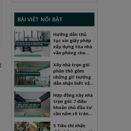
BÀI VIẾT NỔI BẬT
Hướng dẫn thủ
tục xin giấy phép
xây dựng tòa nhà
văn phòng cho
thuê chi tiết
g
Xây nhà trọn gói
phần thô gồm
những gì? Hướng
dẫn nhận biết vật
tư chuẩn
Hợp đồng xây nhà
trọn gói: 7 điều
khoản chủ đầu tư
cần nắm rõ tránh
rủi ro
5 Tiêu chí nhận