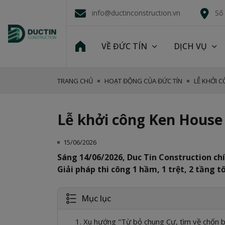
info@ductinconstruction.vn
Số
VỀ ĐỨC TÍN
DỊCH VỤ
TRANG CHỦ
HOẠT ĐỘNG CỦA ĐỨC TÍN
LỄ KHỞI 
Lễ khởi công Ken House
15/06/2026
Sáng 14/06/2026, Duc Tin Construction ch
Giải pháp thi công 1 hầm, 1 trệt, 2 tầng t
Mục lục
1. Xu hướng "Từ bỏ chung Cư, tìm về chốn bì