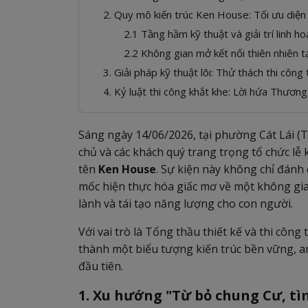
2. Quy mô kiến trúc Ken House: Tối ưu diện t
2.1 Tầng hầm kỹ thuật và giải trí linh ho
2.2 Không gian mở kết nối thiên nhiên tạ
3. Giải pháp kỹ thuật lõi: Thử thách thi cô
4. Kỷ luật thi công khắt khe: Lời hứa Thươn
Sáng ngày 14/06/2026, tại phường Cát Lái (
chủ và các khách quý trang trọng tổ chức l
tên
Ken House
. Sự kiện này không chỉ đánh 
mốc hiện thực hóa giấc mơ về một không gia
lành và tái tạo năng lượng cho con người.
Với vai trò là Tổng thầu thiết kế và thi côn
thành một biểu tượng kiến trúc bền vững, 
đầu tiên.
1. Xu hướng "Từ bỏ chung Cư, tìm