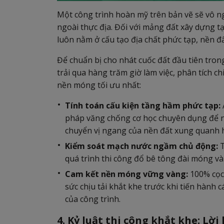
Một công trình hoàn mỹ trên bản vẽ sẽ vô ng
ngoài thực địa. Đối với mảng đất xây dựng t
luôn nằm ở cấu tạo địa chất phức tạp, nền 
Để chuẩn bị cho nhát cuốc đất đầu tiên tron
trải qua hàng trăm giờ làm việc, phân tích chi
nền móng tối ưu nhất:
Tính toán cấu kiện tầng hầm phức tạp:
pháp văng chống cơ học chuyên dụng để ngă
chuyển vị ngang của nền đất xung quanh 
Kiểm soát mạch nước ngầm chủ động:
T
quá trình thi công đổ bê tông đài móng và 
Cam kết nền móng vững vàng:
100% cọc
sức chịu tải khắt khe trước khi tiến hành
của công trình.
4. Kỷ luật thi công khắt khe: L