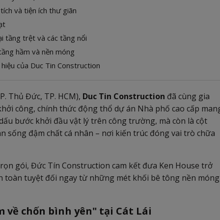
ích và tiện ích thư giãn
ạt
i tầng trệt và các tầng nổi
ng tầng hầm và nền móng
g hiệu của Duc Tin Construction
TP. Thủ Đức, TP. HCM),
Duc Tin Construction
đã cùng gia
ễ khởi công, chính thức động thổ dự án Nhà phố cao cấp man
dấu bước khởi đầu vật lý trên công trường, mà còn là cột
n sống đậm chất cá nhân – nơi kiến trúc đóng vai trò chữa
g trọn gói, Đức Tín Construction cam kết đưa Ken House trở
an toàn tuyệt đối ngay từ những mét khối bê tông nền móng
 về chốn bình yên" tại Cát Lái