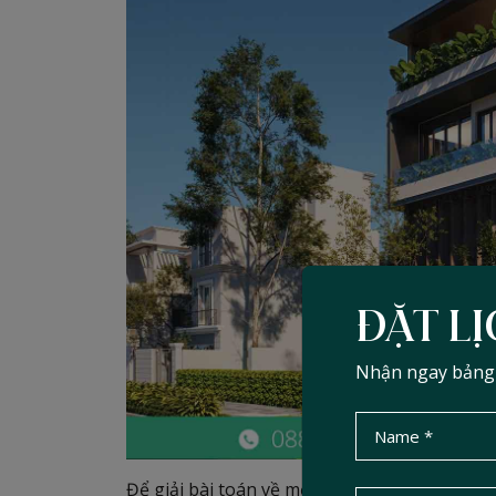
ĐẶT LỊ
Nhận ngay bảng d
Để giải bài toán về một không gian vừa bề t