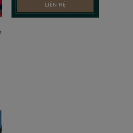
LIÊN HỆ
ừ