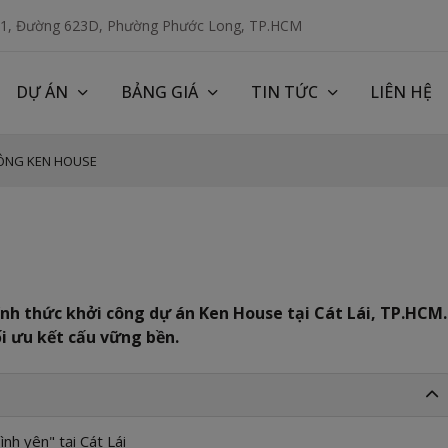
 1, Đường 623D, Phường Phước Long, TP.HCM
DỰ ÁN
BẢNG GIÁ
TIN TỨC
LIÊN HỆ
CÔNG KEN HOUSE
ính thức khởi công dự án Ken House tại Cát Lái, TP.HCM.
ối ưu kết cấu vững bền.
nh yên" tại Cát Lái