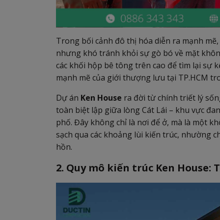
Trong bối cảnh đô thị hóa diễn ra mạnh mẽ, 
nhưng khó tránh khỏi sự gò bó về mặt không 
các khối hộp bê tông trên cao để tìm lại sự k
mạnh mẽ của giới thượng lưu tại TP.HCM tr
Dự án
Ken House
ra đời từ chính triết lý s
toàn biệt lập giữa lòng Cát Lái – khu vực 
phố. Đây không chỉ là nơi để ở, mà là một kh
sạch qua các khoảng lùi kiến trúc, nhường ch
hồn.
2. Quy mô kiến trúc Ken House: T