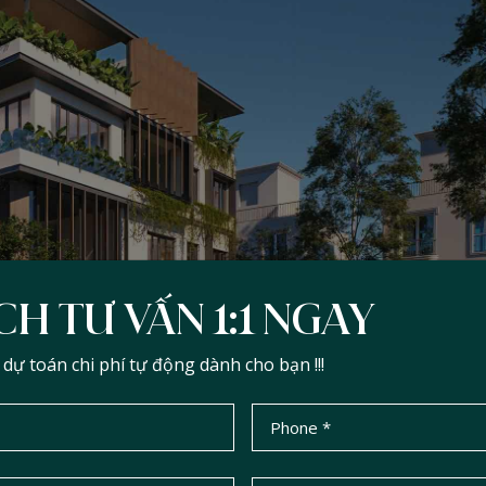
CH TƯ VẤN 1:1 NGAY
ự toán chi phí tự động dành cho bạn !!!
hế, đầy đủ tiện nghi vừa đảm bảo mật độ cây xanh và sự