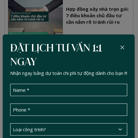
Hợp đồng xây nhà trọn gói:
7 điều khoản chủ đầu tư
cần nắm rõ tránh rủi ro
ĐẶT LỊCH TƯ VẤN 1:1
5 Tiêu chí nhận diện bảng
báo giá xây nhà trọn gói
NGAY
không phát sinh 2026
Nhận ngay bảng dự toán chi phí tự động dành cho bạn !!!
Đất thương mại dịch vụ là
gì? Có được xây nhà ở
không? Giải đáp pháp lý
mới nhất