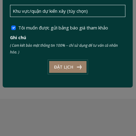
Tôi muốn được gửi bảng báo giá tham khảo
CONTACT NOW
0886 343 343
Ghi chú
( Cam kết bảo mật thông tin 100% – chỉ sử dụng để tư vấn cá nhân
info@ductinconstruction.vn
hóa. )
Thời gian làm việc: 8:00 - 17:30
ĐẶT LỊCH
LIÊN HỆ