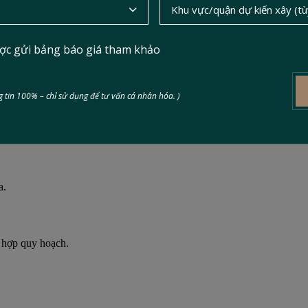
g trình xây dựng liền kề hoặc chung tường.
ợc gửi bảng báo giá tham khảo
dựng tại TP.HCM
 chính:
 tin 100% – chỉ sử dụng để tư vấn cá nhân hóa. )
a.
ù hợp quy hoạch.