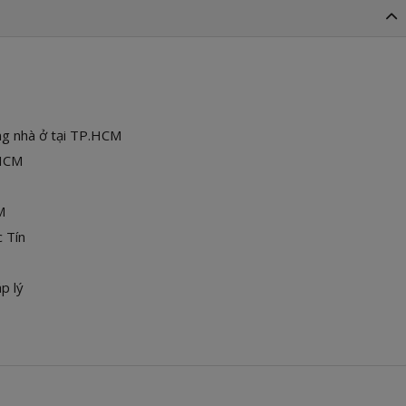
ựng nhà ở tại TP.HCM
P.HCM
CM
ức Tín
áp lý