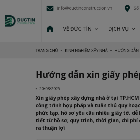
info@ductinconstruction.vn
Số
VỀ ĐỨC TÍN
DỊCH VỤ
TRANG CHỦ
KINH NGHIỆM XÂY NHÀ
HƯỚNG DẪN X
Hướng dẫn xin giấy phé
20/08/2025
Xin giấy phép xây dựng nhà ở tại TP.HCM 
công trình hợp pháp và tuân thủ quy hoạc
phức tạp, hồ sơ yêu cầu nhiều giấy tờ, dễ b
tiết từ hồ sơ, quy trình, thời gian, chi ph
ra thuận lợi