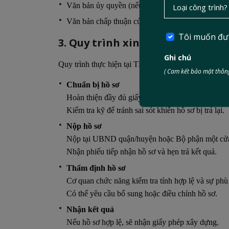
Văn bản ủy quyền (nếu không tự làm thủ tục).
Văn bản chấp thuận của các bên liên quan nếu côn
Tôi muốn đư
3. Quy trình xin giấy phép xây 
Ghi chú
Quy trình thực hiện tại TP.HCM thường gồm 5 bước
( Cam kết bảo mật thông
Chuẩn bị hồ sơ
Hoàn thiện đầy đủ giấy tờ, bản vẽ, đơn đề nghị.
Kiểm tra kỹ để tránh sai sót khiến hồ sơ bị trả lại.
Nộp hồ sơ
Nộp tại UBND quận/huyện hoặc Bộ phận một cử
Nhận phiếu tiếp nhận hồ sơ và hẹn trả kết quả.
Thẩm định hồ sơ
Cơ quan chức năng kiểm tra tính hợp lệ và sự ph
Có thể yêu cầu bổ sung hoặc điều chỉnh hồ sơ.
Nhận kết quả
Nếu hồ sơ hợp lệ, sẽ nhận giấy phép xây dựng.