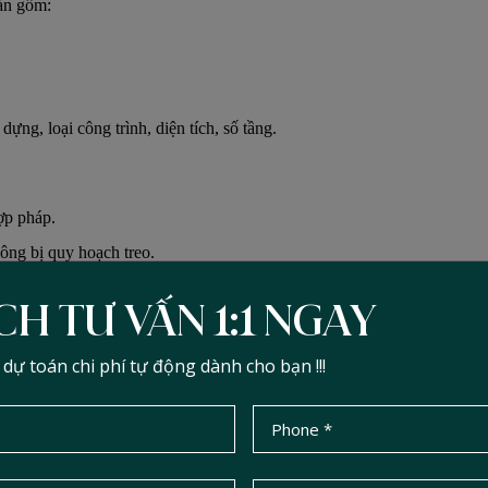
ản gồm:
ựng, loại công trình, diện tích, số tầng.
ợp pháp.
ông bị quy hoạch treo.
CH TƯ VẤN 1:1 NGAY
1/200.
ự toán chi phí tự động dành cho bạn !!!
 kế thực hiện.