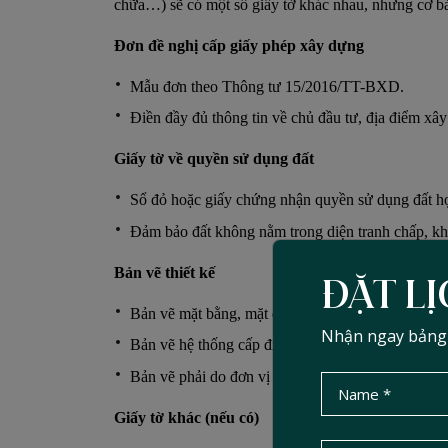
chữa…) sẽ có một số giấy tờ khác nhau, nhưng cơ b
Đơn đề nghị cấp giấy phép xây dựng
Mẫu đơn theo Thông tư 15/2016/TT-BXD.
Điền đầy đủ thông tin về chủ đầu tư, địa điểm xây d
Giấy tờ về quyền sử dụng đất
Sổ đỏ hoặc giấy chứng nhận quyền sử dụng đất h
Đảm bảo đất không nằm trong diện tranh chấp, kh
Bản vẽ thiết kế
ĐẶT LỊ
Bản vẽ mặt bằng, mặt đứng, mặt cắt tỷ lệ 1/100 – 
Nhận ngay bảng d
Bản vẽ hệ thống cấp điện, cấp thoát nước.
Bản vẽ phải do đơn vị có chứng chỉ năng lực thiết
Giấy tờ khác (nếu có)