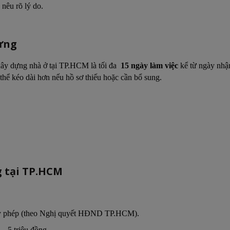
nêu rõ lý do.
dựng
 xây dựng nhà ở tại TP.HCM là tối đa
15 ngày làm việc
kể từ ngày nhậ
ó thể kéo dài hơn nếu hồ sơ thiếu hoặc cần bổ sung.
ng tại TP.HCM
ấy phép (theo Nghị quyết HĐND TP.HCM).
 – 5 triệu đồng.