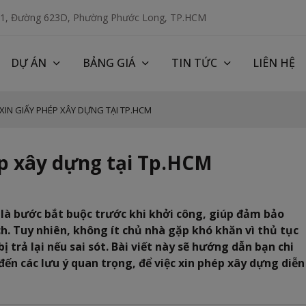
 1, Đường 623D, Phường Phước Long, TP.HCM
DỰ ÁN
BẢNG GIÁ
TIN TỨC
LIÊN HỆ
IN GIẤY PHÉP XÂY DỰNG TẠI TP.HCM
p xây dựng tại Tp.HCM
là bước bắt buộc trước khi khởi công, giúp đảm bảo
h. Tuy nhiên, không ít chủ nhà gặp khó khăn vì thủ tục
ị trả lại nếu sai sót. Bài viết này sẽ hướng dẫn bạn chi
í đến các lưu ý quan trọng, để việc xin phép xây dựng diễn