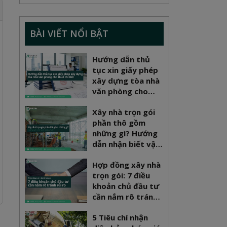
BÀI VIẾT NỔI BẬT
Hướng dẫn thủ
tục xin giấy phép
xây dựng tòa nhà
văn phòng cho
thuê chi tiết
Xây nhà trọn gói
phần thô gồm
những gì? Hướng
dẫn nhận biết vật
tư chuẩn
Hợp đồng xây nhà
trọn gói: 7 điều
khoản chủ đầu tư
cần nắm rõ tránh
rủi ro
5 Tiêu chí nhận