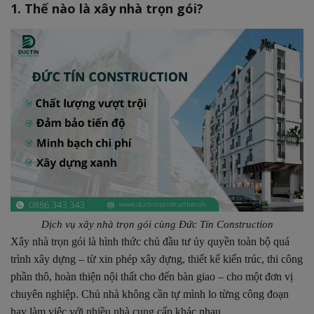
1. Thế nào là xây nhà trọn gói?
4. Tìm kiếm công ty xây nhà trọn gói uy tín tại TP.HCM
4.1 Những dấu hiệu nhận biết công ty xây nhà trọn
gói uy tín
4.2. Đức Tín Construction là lựa chọn hàng đầu
Dịch vụ xây nhà trọn gói cùng Đức Tín Construction
Xây nhà trọn gói là hình thức chủ đầu tư ủy quyền toàn bộ quá
trình xây dựng – từ xin phép xây dựng, thiết kế kiến trúc, thi công
phần thô, hoàn thiện nội thất cho đến bàn giao – cho một đơn vị
chuyên nghiệp. Chủ nhà không cần tự mình lo từng công đoạn
hay làm việc với nhiều nhà cung cấp khác nhau.