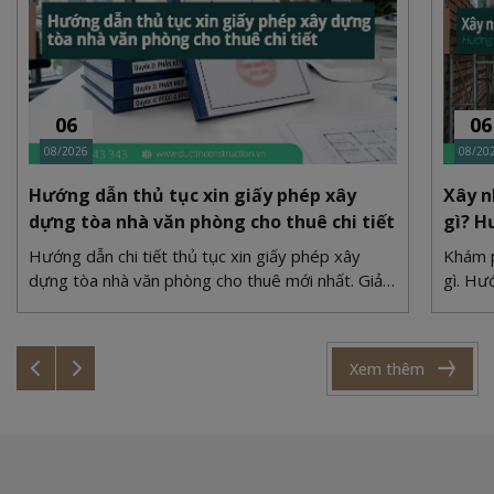
06
06
08/2026
08/20
Hướng dẫn thủ tục xin giấy phép xây
Xây n
dựng tòa nhà văn phòng cho thuê chi tiết
gì? H
Hướng dẫn chi tiết thủ tục xin giấy phép xây
Khám p
dựng tòa nhà văn phòng cho thuê mới nhất. Giải
gì. Hư
quyết bài toán quy hoạch, PCCC và bãi đỗ xe
xi măn
cùng Duc Tin Construction.
cùng Đ
Xem thêm