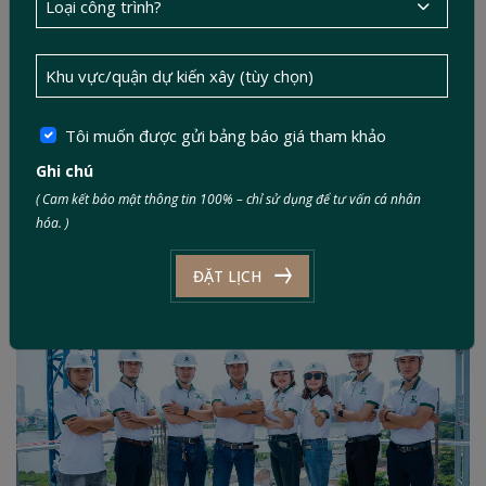
với nhiều lựa chọn vật liệu và thiết kế hơn.
Gói cao cấp: Dành cho khách hàng yêu cầu cao về kiến trúc,
nội thất và trải nghiệm không gian.
Chi phí có thể dao động từ khoảng 5 – 8 triệu đồng/m² trở lên, tùy
Tôi muốn được gửi bảng báo giá tham khảo
khu vực và quy mô. Con số này không cố định – nhưng với bản
Ghi chú
dự toán minh bạch, chủ nhà có thể linh hoạt điều chỉnh trong tầm
kiểm soát.
( Cam kết bảo mật thông tin 100% – chỉ sử dụng để tư vấn cá nhân
hóa. )
4. Tìm kiếm công ty xây nhà trọn gói uy tín tại
TP.HCM
ĐẶT LỊCH