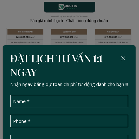
ĐẶT LỊCH TƯ VẤN 1:1
NGAY
Nhận ngay bảng dự toán chi phí tự động dành cho bạn !!!
Ba gói linh hoạt của Đức Tín Construction
Để đáp ứng nhu cầu đa dạng, Đức Tín cung cấp ba gói phổ biến:
Gói cơ bản: Phù hợp nhà ở gia đình, chi phí tiết kiệm, sử dụng
vật tư phổ thông, đảm bảo công năng.
Gói nâng cao: Dành cho gia đình chú trọng thẩm mỹ, độ bền,