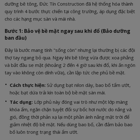
dưỡng bê tông, Đức Tín Construction đã hệ thống hóa thành
quy trình 4 bước thực chiến tại công trường, áp dụng đặc biệt
cho các hạng mục sàn và mái nhà.
Bước 1: Bảo vệ bề mặt ngay sau khi đổ (Bảo dưỡng
ban đầu)
Đây là bước mang tính "sống còn" nhưng lại thường bị các đội
thợ tay ngang bỏ qua. Ngay khi bê tông vừa được xoa phẳng
và bắt đầu se mặt (khoảng 2 đến 4 giờ sau khi đổ, khi ấn ngón
tay vào không còn dính vữa), cần lập tức che phủ bề mặt.
Cách thực hiện:
Sử dụng bạt nilon dày, bao bố tẩm ướt,
hoặc bạt dứa trải kín toàn bộ bề mặt sàn mái.
Tác dụng:
Lớp phủ này đóng vai trò như một lớp màng
khóa ẩm, ngăn chặn tuyệt đối sự bốc hơi nước do nắng và
gió, đồng thời phản xạ lại một phần ánh nắng mặt trời để
giảm nhiệt độ bề mặt. Nếu dùng bao bố, cần đảm bảo bao
bố luôn trong trạng thái ẩm ướt.