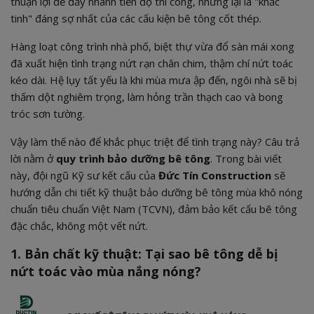
thuận lợi để đẩy nhanh tiến độ thi công, nhưng lại là "khắc
tinh" đáng sợ nhất của các cấu kiện bê tông cốt thép.
Hàng loạt công trình nhà phố, biệt thự vừa đổ sàn mái xong
đã xuất hiện tình trạng nứt rạn chân chim, thậm chí nứt toác
kéo dài. Hệ lụy tất yếu là khi mùa mưa ập đến, ngôi nhà sẽ bị
thấm dột nghiêm trọng, làm hỏng trần thạch cao và bong
tróc sơn tường.
Vậy làm thế nào để khắc phục triệt để tình trạng này? Câu trả
lời nằm ở
quy trình bảo dưỡng bê tông
. Trong bài viết
này, đội ngũ Kỹ sư kết cấu của
Đức Tín Construction
sẽ
hướng dẫn chi tiết kỹ thuật bảo dưỡng bê tông mùa khô nóng
chuẩn tiêu chuẩn Việt Nam (TCVN), đảm bảo kết cấu bê tông
đặc chắc, không một vết nứt.
1. Bản chất kỹ thuật: Tại sao bê tông dễ bị
nứt toác vào mùa nắng nóng?