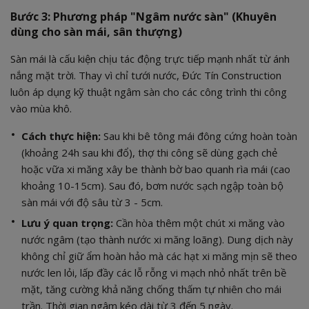
Bước 3: Phương pháp "Ngâm nước sàn" (Khuyên
dùng cho sàn mái, sân thượng)
Sàn mái là cấu kiện chịu tác động trực tiếp mạnh nhất từ ánh
nắng mặt trời. Thay vì chỉ tưới nước, Đức Tín Construction
luôn áp dụng kỹ thuật ngâm sàn cho các công trình thi công
vào mùa khô.
Cách thực hiện:
Sau khi bê tông mái đông cứng hoàn toàn
(khoảng 24h sau khi đổ), thợ thi công sẽ dùng gạch chẻ
hoặc vữa xi măng xây be thành bờ bao quanh rìa mái (cao
khoảng 10-15cm). Sau đó, bơm nước sạch ngập toàn bộ
sàn mái với độ sâu từ 3 - 5cm.
Lưu ý quan trọng:
Cần hòa thêm một chút xi măng vào
nước ngâm (tạo thành nước xi măng loãng). Dung dịch này
không chỉ giữ ẩm hoàn hảo mà các hạt xi măng mịn sẽ theo
nước len lỏi, lấp đầy các lỗ rỗng vi mạch nhỏ nhất trên bề
mặt, tăng cường khả năng chống thấm tự nhiên cho mái
trần. Thời gian ngâm kéo dài từ 3 đến 5 ngày.