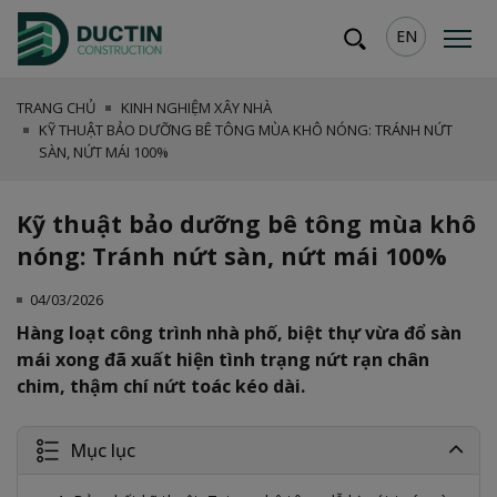
EN
TRANG CHỦ
KINH NGHIỆM XÂY NHÀ
KỸ THUẬT BẢO DƯỠNG BÊ TÔNG MÙA KHÔ NÓNG: TRÁNH NỨT
SÀN, NỨT MÁI 100%
Kỹ thuật bảo dưỡng bê tông mùa khô
nóng: Tránh nứt sàn, nứt mái 100%
04/03/2026
Hàng loạt công trình nhà phố, biệt thự vừa đổ sàn
mái xong đã xuất hiện tình trạng nứt rạn chân
chim, thậm chí nứt toác kéo dài.
Mục lục