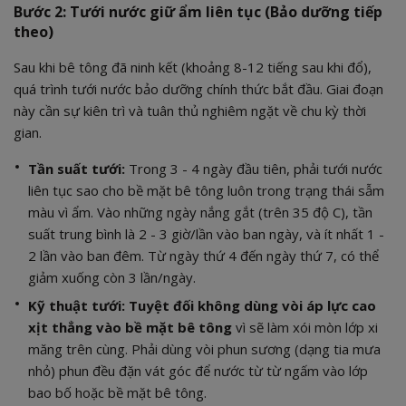
Bước 2: Tưới nước giữ ẩm liên tục (Bảo dưỡng tiếp
theo)
Sau khi bê tông đã ninh kết (khoảng 8-12 tiếng sau khi đổ),
quá trình tưới nước bảo dưỡng chính thức bắt đầu. Giai đoạn
này cần sự kiên trì và tuân thủ nghiêm ngặt về chu kỳ thời
gian.
Tần suất tưới:
Trong 3 - 4 ngày đầu tiên, phải tưới nước
liên tục sao cho bề mặt bê tông luôn trong trạng thái sẫm
màu vì ẩm. Vào những ngày nắng gắt (trên 35 độ C), tần
suất trung bình là 2 - 3 giờ/lần vào ban ngày, và ít nhất 1 -
2 lần vào ban đêm. Từ ngày thứ 4 đến ngày thứ 7, có thể
giảm xuống còn 3 lần/ngày.
Kỹ thuật tưới:
Tuyệt đối không dùng vòi áp lực cao
xịt thẳng vào bề mặt bê tông
vì sẽ làm xói mòn lớp xi
măng trên cùng. Phải dùng vòi phun sương (dạng tia mưa
nhỏ) phun đều đặn vát góc để nước từ từ ngấm vào lớp
bao bố hoặc bề mặt bê tông.