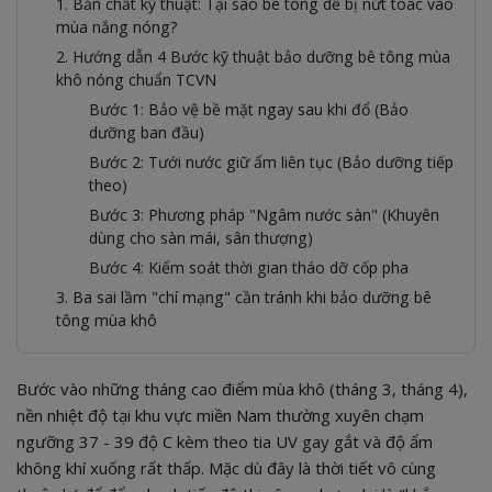
1. Bản chất kỹ thuật: Tại sao bê tông dễ bị nứt toác vào
mùa nắng nóng?
2. Hướng dẫn 4 Bước kỹ thuật bảo dưỡng bê tông mùa
khô nóng chuẩn TCVN
Bước 1: Bảo vệ bề mặt ngay sau khi đổ (Bảo
dưỡng ban đầu)
Bước 2: Tưới nước giữ ẩm liên tục (Bảo dưỡng tiếp
theo)
Bước 3: Phương pháp "Ngâm nước sàn" (Khuyên
dùng cho sàn mái, sân thượng)
Bước 4: Kiểm soát thời gian tháo dỡ cốp pha
3. Ba sai lầm "chí mạng" cần tránh khi bảo dưỡng bê
tông mùa khô
Bước vào những tháng cao điểm mùa khô (tháng 3, tháng 4),
nền nhiệt độ tại khu vực miền Nam thường xuyên chạm
ngưỡng 37 - 39 độ C kèm theo tia UV gay gắt và độ ẩm
không khí xuống rất thấp. Mặc dù đây là thời tiết vô cùng