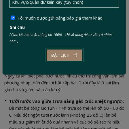
Tôi muốn được gửi bảng báo giá tham khảo
Ghi chú
( Cam kết bảo mật thông tin 100% – chỉ sử dụng để tư vấn cá nhân
hóa. )
ĐẶT LỊCH
Ngay cả khi biết phải tưới nước, nhiều thợ thi công vẫn làm sai
phương pháp, dẫn đến lợi bất cập hại. Dưới đây là 3 sai lầm
gia chủ và giám sát cần lưu ý:
Tưới nước vào giữa trưa nắng gắt (Sốc nhiệt ngược):
Bề mặt bê tông lúc 12h - 14h trưa có thể lên tới 50 - 60 độ
C. Nếu đột ngột tưới nước lạnh (khoảng 25 độ C) lên bề
mặt, sự giảm nhiệt độ quá nhanh và cục bộ sẽ tạo ra hiệu
ứng sốc nhiệt ngược, làm bề mặt bê tông rạn nứt nổ lụp