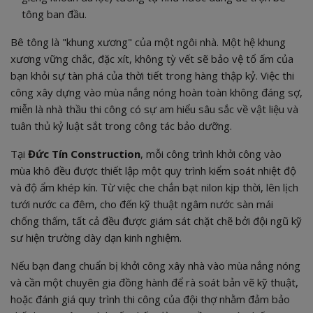
tông ban đầu.
Bê tông là "khung xương" của một ngôi nhà. Một hệ khung
xương vững chắc, đặc xít, không tỳ vết sẽ bảo vệ tổ ấm của
bạn khỏi sự tàn phá của thời tiết trong hàng thập kỷ. Việc thi
công xây dựng vào mùa nắng nóng hoàn toàn không đáng sợ,
miễn là nhà thầu thi công có sự am hiểu sâu sắc về vật liệu và
tuân thủ kỷ luật sắt trong công tác bảo dưỡng.
Tại
Đức Tín Construction
, mỗi công trình khởi công vào
mùa khô đều được thiết lập một quy trình kiểm soát nhiệt độ
và độ ẩm khép kín. Từ việc che chắn bạt nilon kịp thời, lên lịch
tưới nước ca đêm, cho đến kỹ thuật ngâm nước sàn mái
chống thấm, tất cả đều được giám sát chặt chẽ bởi đội ngũ kỹ
sư hiện trường dày dạn kinh nghiệm.
Nếu bạn đang chuẩn bị khởi công xây nhà vào mùa nắng nóng
và cần một chuyên gia đồng hành để rà soát bản vẽ kỹ thuật,
hoặc đánh giá quy trình thi công của đội thợ nhằm đảm bảo