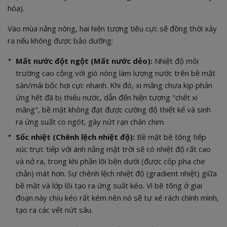
hóa).
Vào mùa nắng nóng, hai hiện tượng tiêu cực sẽ đồng thời xảy
ra nếu không được bảo dưỡng:
Mất nước đột ngột (Mất nước dẻo):
Nhiệt độ môi
trường cao cộng với gió nóng làm lượng nước trên bề mặt
sàn/mái bốc hơi cực nhanh. Khi đó, xi măng chưa kịp phản
ứng hết đã bị thiếu nước, dẫn đến hiện tượng "chết xi
măng", bề mặt không đạt được cường độ thiết kế và sinh
ra ứng suất co ngót, gây nứt rạn chân chim.
Sốc nhiệt (Chênh lệch nhiệt độ):
Bề mặt bê tông tiếp
xúc trực tiếp với ánh nắng mặt trời sẽ có nhiệt độ rất cao
và nở ra, trong khi phần lõi bên dưới (được cốp pha che
chắn) mát hơn. Sự chênh lệch nhiệt độ (gradient nhiệt) giữa
bề mặt và lớp lõi tạo ra ứng suất kéo. Vì bê tông ở giai
đoạn này chịu kéo rất kém nên nó sẽ tự xé rách chính mình,
tạo ra các vết nứt sâu.