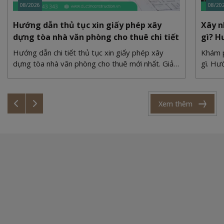
08/2026
08/20
Hướng dẫn thủ tục xin giấy phép xây
Xây n
dựng tòa nhà văn phòng cho thuê chi tiết
gì? H
Hướng dẫn chi tiết thủ tục xin giấy phép xây
Khám p
dựng tòa nhà văn phòng cho thuê mới nhất. Giải
gì. Hư
quyết bài toán quy hoạch, PCCC và bãi đỗ xe
xi măn
cùng Duc Tin Construction.
cùng Đ
Xem thêm