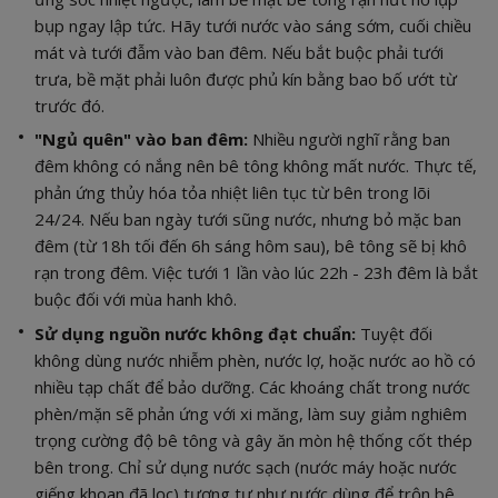
bụp ngay lập tức. Hãy tưới nước vào sáng sớm, cuối chiều
mát và tưới đẫm vào ban đêm. Nếu bắt buộc phải tưới
trưa, bề mặt phải luôn được phủ kín bằng bao bố ướt từ
trước đó.
"Ngủ quên" vào ban đêm:
Nhiều người nghĩ rằng ban
đêm không có nắng nên bê tông không mất nước. Thực tế,
phản ứng thủy hóa tỏa nhiệt liên tục từ bên trong lõi
24/24. Nếu ban ngày tưới sũng nước, nhưng bỏ mặc ban
đêm (từ 18h tối đến 6h sáng hôm sau), bê tông sẽ bị khô
rạn trong đêm. Việc tưới 1 lần vào lúc 22h - 23h đêm là bắt
buộc đối với mùa hanh khô.
Sử dụng nguồn nước không đạt chuẩn:
Tuyệt đối
không dùng nước nhiễm phèn, nước lợ, hoặc nước ao hồ có
nhiều tạp chất để bảo dưỡng. Các khoáng chất trong nước
phèn/mặn sẽ phản ứng với xi măng, làm suy giảm nghiêm
trọng cường độ bê tông và gây ăn mòn hệ thống cốt thép
bên trong. Chỉ sử dụng nước sạch (nước máy hoặc nước
giếng khoan đã lọc) tương tự như nước dùng để trộn bê