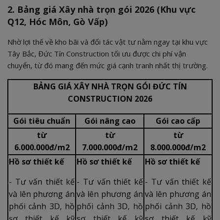
2. Bảng giá Xây nhà trọn gói 2026 (Khu vực
Q12, Hóc Môn, Gò Vấp)
Nhờ lợi thế về kho bãi và đối tác vật tư nằm ngay tại khu vực
Tây Bắc, Đức Tín Construction tối ưu được chi phí vận
chuyển, từ đó mang đến mức giá cạnh tranh nhất thị trường.
BẢNG GIÁ XÂY NHÀ TRỌN GÓI ĐỨC TÍN
CONSTRUCTION 2026
Gói tiêu chuẩn
Gói nâng cao
Gói cao cấp
từ
từ
từ
6.000.000đ/m2
7.000.000đ/m2
8.000.000đ/m2
Hồ sơ thiết kế
Hồ sơ thiết kế
Hồ sơ thiết kế
- Tư vấn thiết kế
- Tư vấn thiết kế
- Tư vấn thiết kế
và lên phương án
và lên phương án
và lên phương án
phối cảnh 3D, hồ
phối cảnh 3D, hồ
phối cảnh 3D, hồ
sơ thiết kế kỹ
sơ thiết kế kỹ
sơ thiết kế kỹ