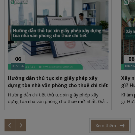
06
06
08/2026
08/20
Hướng dẫn thủ tục xin giấy phép xây
Xây n
dựng tòa nhà văn phòng cho thuê chi tiết
gì? H
Hướng dẫn chi tiết thủ tục xin giấy phép xây
Khám p
dựng tòa nhà văn phòng cho thuê mới nhất. Giải
gì. Hư
quyết bài toán quy hoạch, PCCC và bãi đỗ xe
xi măn
cùng Duc Tin Construction.
cùng Đ
Xem thêm