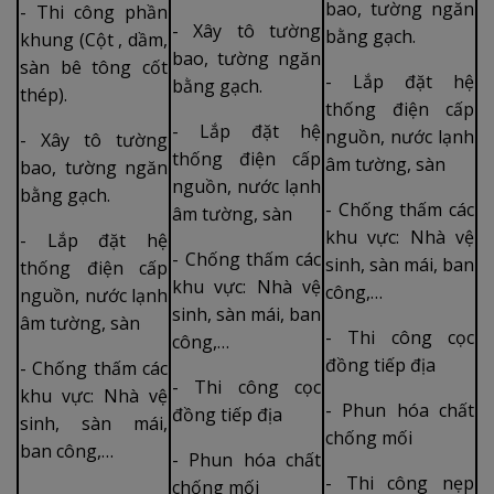
bao, tường ngăn
- Thi công phần
- Xây tô tường
bằng gạch.
khung (Cột , dầm,
bao, tường ngăn
sàn bê tông cốt
- Lắp đặt hệ
bằng gạch.
thép).
thống điện cấp
- Lắp đặt hệ
nguồn, nước lạnh
- Xây tô tường
thống điện cấp
âm tường, sàn
bao, tường ngăn
nguồn, nước lạnh
bằng gạch.
- Chống thấm các
âm tường, sàn
khu vực: Nhà vệ
- Lắp đặt hệ
- Chống thấm các
sinh, sàn mái, ban
thống điện cấp
khu vực: Nhà vệ
công,…
nguồn, nước lạnh
sinh, sàn mái, ban
âm tường, sàn
- Thi công cọc
công,…
đồng tiếp địa
- Chống thấm các
- Thi công cọc
khu vực: Nhà vệ
- Phun hóa chất
đồng tiếp địa
sinh, sàn mái,
chống mối
ban công,…
- Phun hóa chất
- Thi công nẹp
chống mối