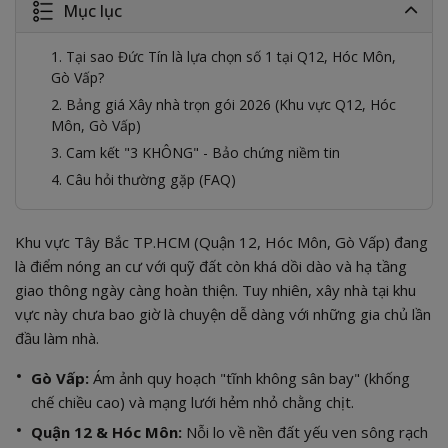
Mục lục
1. Tại sao Đức Tín là lựa chọn số 1 tại Q12, Hóc Môn,
Gò Vấp?
2. Bảng giá Xây nhà trọn gói 2026 (Khu vực Q12, Hóc
Môn, Gò Vấp)
3. Cam kết "3 KHÔNG" - Bảo chứng niềm tin
4. Câu hỏi thường gặp (FAQ)
Khu vực Tây Bắc TP.HCM (Quận 12, Hóc Môn, Gò Vấp) đang
là điểm nóng an cư với quỹ đất còn khá dồi dào và hạ tầng
giao thông ngày càng hoàn thiện. Tuy nhiên, xây nhà tại khu
vực này chưa bao giờ là chuyện dễ dàng với những gia chủ lần
đầu làm nhà.
Gò Vấp:
Ám ảnh quy hoạch "tĩnh không sân bay" (khống
chế chiều cao) và mạng lưới hẻm nhỏ chằng chịt.
Quận 12 & Hóc Môn:
Nỗi lo về nền đất yếu ven sông rạch