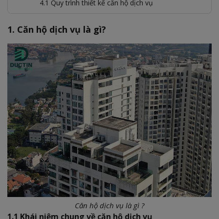
4.1 Quy trình thiết kế căn hộ dịch vụ
4.2 Quy trình thi công căn hộ dịch vụ
1. Căn hộ dịch vụ là gì?
5. Bảng giá thiết kế thi công căn hộ dịch vụ của Đức Tín
6. Đức Tín Construction – Nhà thầu thiết kế thi công căn
hộ dịch vụ chuyên nghiệp, uy tín
Căn hộ dịch vụ là gì ?
1.1 Khái niệm chung về căn hộ dịch vụ