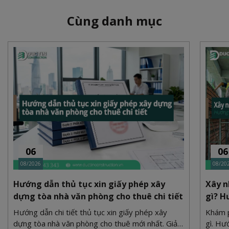
Cùng danh mục
06
06
08/2026
08/20
Hướng dẫn thủ tục xin giấy phép xây
Xây n
dựng tòa nhà văn phòng cho thuê chi tiết
gì? H
Hướng dẫn chi tiết thủ tục xin giấy phép xây
Khám p
dựng tòa nhà văn phòng cho thuê mới nhất. Giải
gì. Hư