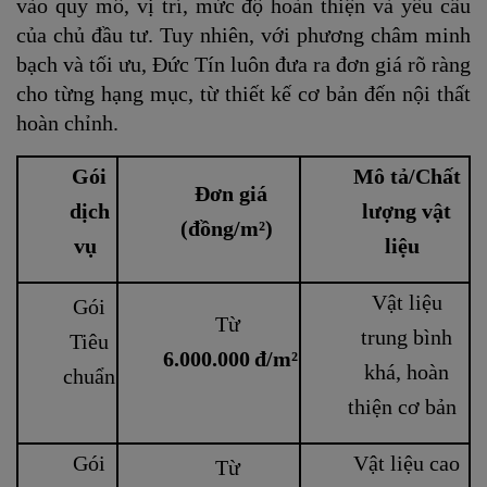
vào quy mô, vị trí, mức độ hoàn thiện và yêu cầu
của chủ đầu tư. Tuy nhiên, với phương châm minh
bạch và tối ưu, Đức Tín luôn đưa ra đơn giá rõ ràng
cho từng hạng mục, từ thiết kế cơ bản đến nội thất
hoàn chỉnh.
Gói
Mô tả/Chất
Đơn giá
dịch
lượng vật
(đồng/m²)
vụ
liệu
Vật liệu
Gói
Từ
trung bình
Tiêu
6.000.000 đ/m²
khá, hoàn
chuẩn
thiện cơ bản
Gói
Vật liệu cao
Từ