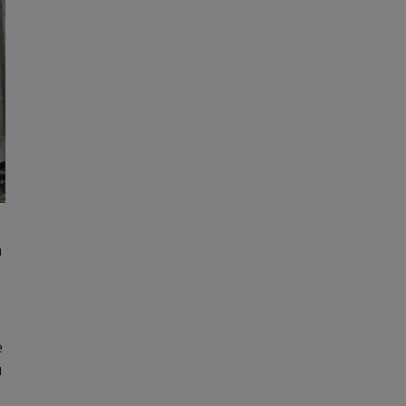
n
e
ù