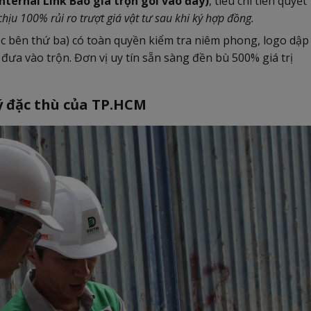
ternal Link Báo giá trọn gói vào đây)
, tiêu chí tiên quyết
hịu 100% rủi ro trượt giá vật tư sau khi ký hợp đồng.
c bên thứ ba) có toàn quyền kiểm tra niêm phong, logo dập
i đưa vào trộn. Đơn vị uy tín sẵn sàng đền bù 500% giá trị
ý đặc thù của TP.HCM