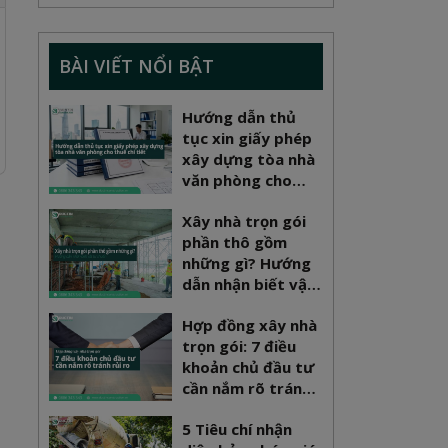
BÀI VIẾT NỔI BẬT
Hướng dẫn thủ
tục xin giấy phép
xây dựng tòa nhà
văn phòng cho
thuê chi tiết
Xây nhà trọn gói
phần thô gồm
những gì? Hướng
dẫn nhận biết vật
tư chuẩn
Hợp đồng xây nhà
trọn gói: 7 điều
khoản chủ đầu tư
cần nắm rõ tránh
rủi ro
5 Tiêu chí nhận