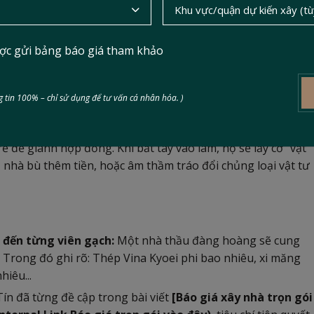
ợc gửi bảng báo giá tham khảo
 tin 100% – chỉ sử dụng để tư vấn cá nhân hóa. )
g và sắt thép tăng vọt. Kịch bản quen thuộc của các đơn vị
 rẻ để giành hợp đồng. Khi bắt tay vào làm, họ sẽ lấy cớ "vật
ủ nhà bù thêm tiền, hoặc âm thầm tráo đổi chủng loại vật tư
 đến từng viên gạch:
Một nhà thầu đàng hoàng sẽ cung
 Trong đó ghi rõ: Thép Vina Kyoei phi bao nhiêu, xi măng
hiêu...
n đã từng đề cập trong bài viết
[Báo giá xây nhà trọn gói