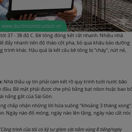
tới 37 - 38 độ C. Bê tông đông kết rất nhanh. Nhiều nhà
để đẩy nhanh tiến độ tháo cốt pha, bỏ qua khâu bảo dưỡng
rình khác. Hậu quả là kết cấu bê tông bị "cháy", nứt nẻ,
:
Nhà thầu uy tín phải cam kết rõ quy trình tưới nước bão
ày đầu. Bề mặt phải được che phủ bằng bạt nilon hoặc bao b
i nắng gắt của Sài Gòn.
ng chấp nhận những lời hứa suông "khoảng 3 tháng xong".
uần. Ngày nào đổ móng, ngày nào lên tầng, ngày nào cất nóc
"Công trình của tôi có kỹ sư giám sát nằm vùng 8 tiếng/ngày