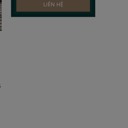
LIÊN HỆ
ố