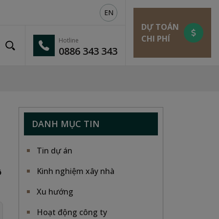
EN
DỰ TOÁN
CHI PHÍ
Hotline
0886 343 343
DANH MỤC TIN
Tin dự án
Kinh nghiệm xây nhà
ô
Xu hướng
Hoạt động công ty