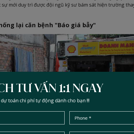
c sự mới duy trì được đội ngũ kỹ sư bám sát hiện trường tha
hống lại căn bệnh "Báo giá bẫy"
CH TƯ VẤN 1:1 NGAY
ự toán chi phí tự động dành cho bạn !!!