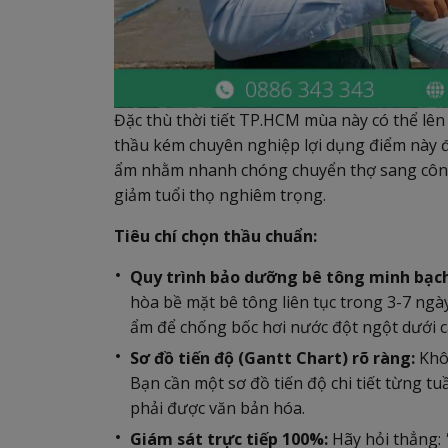
Đặc thù thời tiết TP.HCM mùa này có thể lên 
thầu kém chuyên nghiệp lợi dụng điểm này 
ẩm nhằm nhanh chóng chuyển thợ sang công t
giảm tuổi thọ nghiêm trọng.
Tiêu chí chọn thầu chuẩn:
Quy trình bảo dưỡng bê tông minh bạch
hòa bề mặt bê tông liên tục trong 3-7 ng
ẩm để chống bốc hơi nước đột ngột dưới cá
Sơ đồ tiến độ (Gantt Chart) rõ ràng:
Khô
Bạn cần một sơ đồ tiến độ chi tiết từng t
phải được văn bản hóa.
Giám sát trực tiếp 100%:
Hãy hỏi thẳng: