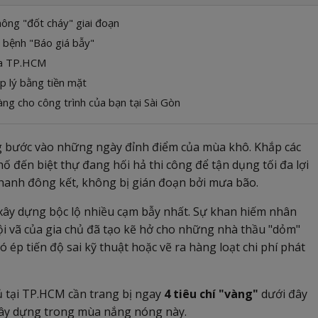
hông "đốt cháy" giai đoạn
n bệnh "Báo giá bẫy"
ủa TP.HCM
p lý bằng tiền mặt
ng cho công trình của bạn tại Sài Gòn
 bước vào những ngày đỉnh điểm của mùa khô. Khắp các
 đến biệt thự đang hối hả thi công để tận dụng tối đa lợi
g nhanh đông kết, không bị gián đoạn bởi mưa bão.
 xây dựng bộc lộ nhiều cạm bẫy nhất. Sự khan hiếm nhân
vội vã của gia chủ đã tạo kẽ hở cho những nhà thầu "dỏm"
 ép tiến độ sai kỹ thuật hoặc vẽ ra hàng loạt chi phí phát
chủ tại TP.HCM cần trang bị ngay
4 tiêu chí "vàng"
dưới đây
 xây dựng trong mùa nắng nóng này.