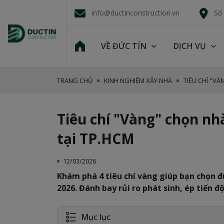
info@ductinconstruction.vn
Số
VỀ ĐỨC TÍN
DỊCH VỤ
TRANG CHỦ
KINH NGHIỆM XÂY NHÀ
TIÊU CHÍ "V
Tiêu chí "Vàng" chọn n
tại TP.HCM
12/03/2026
Khám phá 4 tiêu chí vàng giúp bạn chọn 
2026. Đánh bay rủi ro phát sinh, ép tiến đ
Mục lục