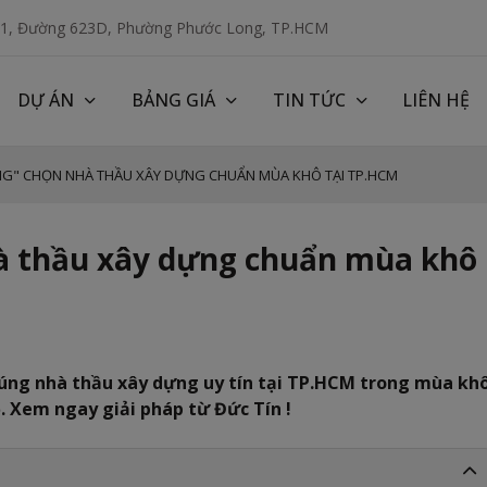
 1, Đường 623D, Phường Phước Long, TP.HCM
DỰ ÁN
BẢNG GIÁ
TIN TỨC
LIÊN HỆ
ÀNG" CHỌN NHÀ THẦU XÂY DỰNG CHUẨN MÙA KHÔ TẠI TP.HCM
hà thầu xây dựng chuẩn mùa khô
đúng nhà thầu xây dựng uy tín tại TP.HCM trong mùa kh
ộ. Xem ngay giải pháp từ Đức Tín !