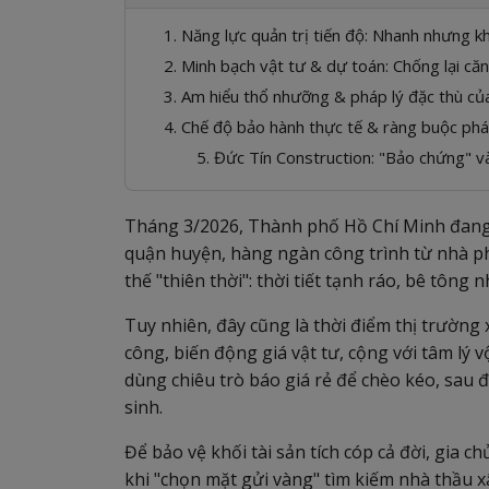
1. Năng lực quản trị tiến độ: Nhanh nhưng k
2. Minh bạch vật tư & dự toán: Chống lại că
3. Am hiểu thổ nhưỡng & pháp lý đặc thù c
4. Chế độ bảo hành thực tế & ràng buộc phá
5. Đức Tín Construction: "Bảo chứng" và
Tháng 3/2026, Thành phố Hồ Chí Minh đang
quận huyện, hàng ngàn công trình từ nhà phố
thế "thiên thời": thời tiết tạnh ráo, bê tôn
Tuy nhiên, đây cũng là thời điểm thị trường
công, biến động giá vật tư, cộng với tâm lý 
dùng chiêu trò báo giá rẻ để chèo kéo, sau đó
sinh.
Để bảo vệ khối tài sản tích cóp cả đời, gia 
khi "chọn mặt gửi vàng" tìm kiếm nhà thầu