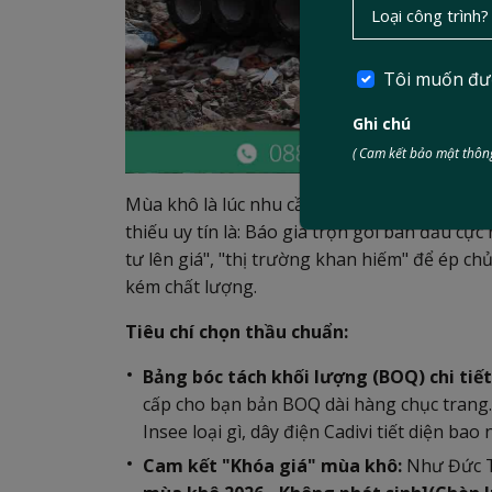
Tôi muốn đư
Ghi chú
( Cam kết bảo mật thông
Mùa khô là lúc nhu cầu cát lấp, đá đổ bê tôn
thiếu uy tín là: Báo giá trọn gói ban đầu cực
tư lên giá", "thị trường khan hiếm" để ép ch
kém chất lượng.
Tiêu chí chọn thầu chuẩn:
Bảng bóc tách khối lượng (BOQ) chi tiết
cấp cho bạn bản BOQ dài hàng chục trang.
Insee loại gì, dây điện Cadivi tiết diện bao n
Cam kết "Khóa giá" mùa khô:
Như Đức Tí