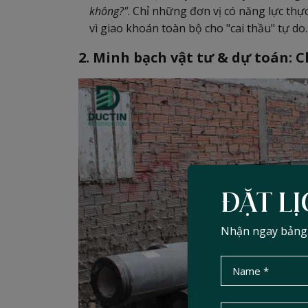
không?"
. Chỉ những đơn vị có năng lực thự
vì giao khoán toàn bộ cho "cai thầu" tự do.
2. Minh bạch vật tư & dự toán: C
ĐẶT LỊ
Nhận ngay bảng d