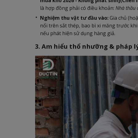
mùa khô 2026 - Không phát sinh](Chèn In
là hợp đồng phải có điều khoản:
Nhà thầu c
Nghiệm thu vật tư đầu vào:
Gia chủ (hoặ
nổi trên sắt thép, bao bì xi măng trước kh
nếu phát hiện sử dụng hàng giả.
3. Am hiểu thổ nhưỡng & pháp l