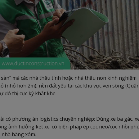
sản" mà các nhà thầu tỉnh hoặc nhà thầu non kinh nghiệm
ỏ (nhỏ hơn 2m), nền đất yếu tại các khu vực ven sông (Quậ
tự đô thị cực kỳ khắt khe.
i có phương án logistics chuyên nghiệp: Dùng xe ba gác, x
ông ảnh hưởng kẹt xe; có biện pháp ép cọc neo/cọc nhồi ph
 nhà hàng xóm.