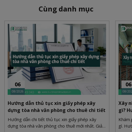
Cùng danh mục
06
06
08/2026
08/20
Hướng dẫn thủ tục xin giấy phép xây
Xây n
dựng tòa nhà văn phòng cho thuê chi tiết
gì? H
Hướng dẫn chi tiết thủ tục xin giấy phép xây
Khám p
dựng tòa nhà văn phòng cho thuê mới nhất. Giải
gì. Hư