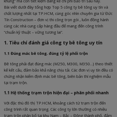
khung” mà còn tiết kiệm đáng kể chi phí bảo trì sau này.
Bài viết dưới đây tổng hợp Top 5 công ty bê tông uy tín và
chất lượng nhất tại TP.HCM, cùng góc nhìn chuyên gia từ Đức
Tín Construction – đơn vị thi công trọn gói , luôn đồng hành
cùng các nhà cung cấp hàng đầu để mang đến công trình
“chuẩn kỹ thuật – vững tương lai”.
1. Tiêu chí đánh giá công ty bê tông uy tín
1.1 Đúng mác bê tông. đúng tỷ lệ phối trộn
Bê tông phải đạt đúng mác (M250, M300, M350…) theo thiết
kế kết cấu, đảm bảo khả năng chịu tải. Các đơn vị uy tín đều có
chứng nhận kiểm định mác bê tông, biên bản thí nghiệm mẫu
tại trạm trộn.
1.1 Hệ thống trạm trộn hiện đại – phân phối nhanh
Với đặc thù đô thị TP.HCM, khoảng cách từ trạm trộn đến
công trình rất quan trọng. Các công ty lớn thường có nhiều
trạm trộn phân bố tại khu Nam – Bắc – Đông thành phố, đảm