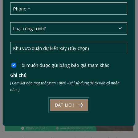
Website:
https://betongsmc.com
Số điện thoại: 0909 550 245
Địa chỉ: KCN Tân Tạo, P. Tân Tạo, Quận Bình Tân, Tp. Hồ
Chí Minh
2.5 Bê Tông Thế Giới Nhà
Tôi muốn được gửi bảng báo giá tham khảo
Ghi chú
( Cam kết bảo mật thông tin 100% – chỉ sử dụng để tư vấn cá nhân
hóa. )
ĐẶT LỊCH