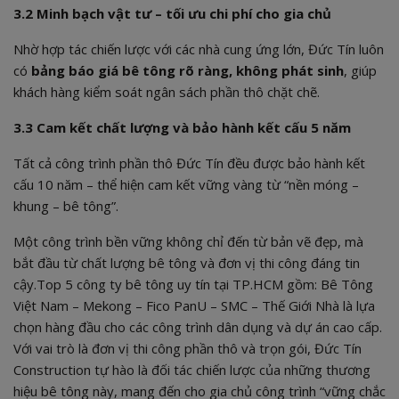
3.2 Minh bạch vật tư – tối ưu chi phí cho gia chủ
Nhờ hợp tác chiến lược với các nhà cung ứng lớn, Đức Tín luôn
có
bảng báo giá bê tông rõ ràng, không phát sinh
, giúp
khách hàng kiểm soát ngân sách phần thô chặt chẽ.
3.3 Cam kết chất lượng và bảo hành kết cấu 5 năm
Tất cả công trình phần thô Đức Tín đều được bảo hành kết
cấu 10 năm – thể hiện cam kết vững vàng từ “nền móng –
khung – bê tông”.
Một công trình bền vững không chỉ đến từ bản vẽ đẹp, mà
bắt đầu từ chất lượng bê tông và đơn vị thi công đáng tin
cậy.Top 5 công ty bê tông uy tín tại TP.HCM gồm: Bê Tông
Việt Nam – Mekong – Fico PanU – SMC – Thế Giới Nhà là lựa
chọn hàng đầu cho các công trình dân dụng và dự án cao cấp.
Với vai trò là đơn vị thi công phần thô và trọn gói, Đức Tín
Construction tự hào là đối tác chiến lược của những thương
hiệu bê tông này, mang đến cho gia chủ công trình “vững chắc