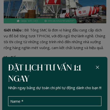
Giới thiệu :
Bê Tông SMC là đơn vị hàng đầu cung cấp dịch
vụ đổ bê tông tươi TPHCM, với đội ngũ thợ lành nghề. Chúng
tôi thi công từ những công trình nhỏ đến những nhà xưởng
rộng hàng nghìn mét vuông, cam kết chất lượng và hiệu quả.
Ưu điểm:
ĐẶT LỊCH TƯ VẤN 1:1
Đội xe bồn và bơm cần hiện đại, đáp ứng mọi loại công
trình.
NGAY
Hệ thống kiểm tra mẫu tại trạm giúp đảm bảo độ đồng
nhất.
Nhận ngay bảng dự toán chi phí tự động dành cho bạn !!!
Hỗ trợ nghiệm thu và lập hồ sơ hoàn công theo quy chuẩn.
Liên hệ: