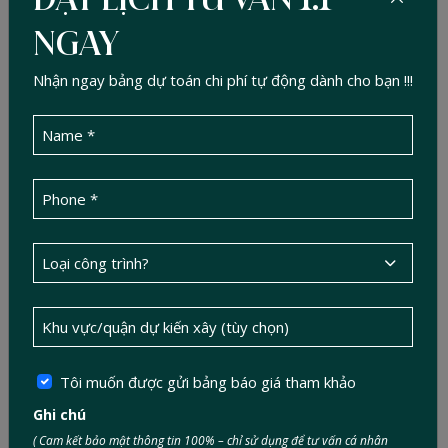
ĐẶT LỊCH TƯ VẤN 1:1
nguồn cung ứng vật liệu. Thực tế cho thấy, nhiều công trình tự
NGAY
xây thường lãng phí diện tích, bố trí không hợp lý, hoặc chọn
vật liệu thiếu tính toán nên chi phí đội lên.
Nhận ngay bảng dự toán chi phí tự động dành cho bạn !!!
Với dịch vụ
xây dựng trọn gói
,
Đức Tín Construction
tư
vấn thiết kế phù hợp nhu cầu và ngân sách của gia chủ. Chúng
tôi tận dụng không gian hợp lý, tránh lãng phí diện tích, đồng
thời đảm bảo thẩm mỹ và công năng.
Tôi muốn được gửi bảng báo giá tham khảo
Ghi chú
( Cam kết bảo mật thông tin 100% – chỉ sử dụng để tư vấn cá nhân