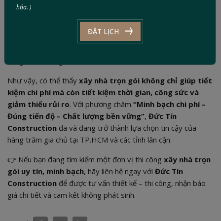
hóa. )
Ngoài ra, nhờ hệ thống cung ứng vật liệu uy tín, Đức Tín luôn
ĐẶT LỊCH
có được
mức giá cạnh tranh hơn
so với việc gia chủ tự mua
lẻ. Vừa tiết kiệm chi phí, vừa đảm bảo nguồn vật liệu chính
hãng, chất lượng cao.
Như vậy, có thể thấy
xây nhà trọn gói không chỉ giúp tiết
kiệm chi phí mà còn tiết kiệm thời gian, công sức và
giảm thiểu rủi ro
. Với phương châm
“Minh bạch chi phí –
Đúng tiến độ – Chất lượng bền vững”
,
Đức Tín
Construction
đã và đang trở thành lựa chọn tin cậy của
hàng trăm gia chủ tại TP.HCM và các tỉnh lân cận.
👉 Nếu bạn đang tìm kiếm một đơn vị thi công
xây nhà trọn
gói uy tín, minh bạch
, hãy liên hệ ngay với
Đức Tín
Construction
để được tư vấn thiết kế – thi công, nhận báo
giá chi tiết và cam kết không phát sinh.