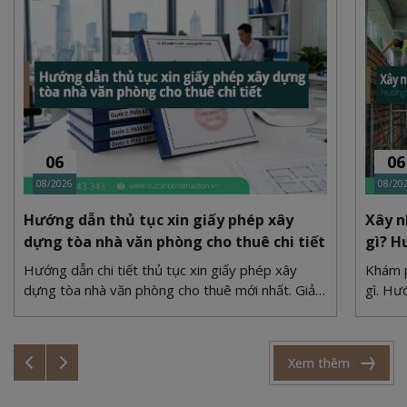
06
06
08/2026
08/20
Hướng dẫn thủ tục xin giấy phép xây
Xây n
dựng tòa nhà văn phòng cho thuê chi tiết
gì? H
Hướng dẫn chi tiết thủ tục xin giấy phép xây
Khám p
dựng tòa nhà văn phòng cho thuê mới nhất. Giải
gì. Hư
quyết bài toán quy hoạch, PCCC và bãi đỗ xe
xi măn
cùng Duc Tin Construction.
cùng Đ
Xem thêm