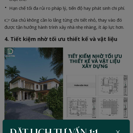
Hạn chế tối đa rủi ro pháp lý, tiến độ hay phát sinh chi phí.
👉 Gia chủ không cần lo lắng từng chi tiết nhỏ, thay vào đó
được tận hưởng hành trình xây nhà nhẹ nhàng, ít áp lực hơn.
4. Tiết kiệm nhờ tối ưu thiết kế và vật liệu
Một yếu tố quan trọng khác giúp tiết kiệm là thiết kế tối ưu và