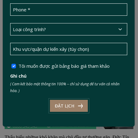
có thể chậm trễ.
Chi phí phát sinh: Do sửa đổi hồ sơ, thuê đơn vị thiết kế lại,
hoặc xử lý vi phạm.
6. Giải pháp từ Đức Tín – Đồng hành xin phép
xây dựng trọn gói
Tôi muốn được gửi bảng báo giá tham khảo
Ghi chú
( Cam kết bảo mật thông tin 100% – chỉ sử dụng để tư vấn cá nhân
hóa. )
ĐẶT LỊCH
Thấu hiểu những khó khăn mà chủ đầu tư thường gặp, Đức Tín