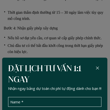
Thời gian thẩm định thường từ 15 – 30 ngày làm việc tùy quy
mô công trình.
Bước 4: Nhận giấy phép xây dựng
Nếu hồ sơ đạt yêu cầu, cơ quan sẽ cấp giấy phép chính thức.
Chủ đầu tư có thể bắt đầu khởi công trong thời hạn giấy phép
còn hiệu lực.
5. Những khó khăn thường gặp khi xin giấy
phép
ĐẶT LỊCH TƯ VẤN 1:1
Hồ sơ phức tạp: Nhiều hạng mục kỹ thuật, đặc biệt là thiết kế
NGAY
PCCC.
Nhận ngay bảng dự toán chi phí tự động dành cho bạn !!!
Bổ sung nhiều lần: Sai sót nhỏ trong bản vẽ có thể khiến hồ sơ
bị trả lại.
Thời gian kéo dài: Nếu không quen quy trình, việc thẩm định