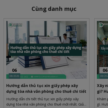
Cùng danh mục
06
06
08/2026
08/20
Hướng dẫn thủ tục xin giấy phép xây
Xây n
dựng tòa nhà văn phòng cho thuê chi tiết
gì? H
Hướng dẫn chi tiết thủ tục xin giấy phép xây
Khám p
dựng tòa nhà văn phòng cho thuê mới nhất. Giải
gì. Hư